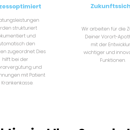
Zukunftssic
zessoptimiert
atungsleistungen
rden strukturiert
Wir arbeiten für die 
kumentiert und
Deiner Vorort-Apo
utomatisch den
mit der Entwicklu
ten zugeordnet. Dies
wichtiger und innov
hilft bei der
Funktionen.
rarvergütung und
hnungen mit Patient
 Krankenkasse.