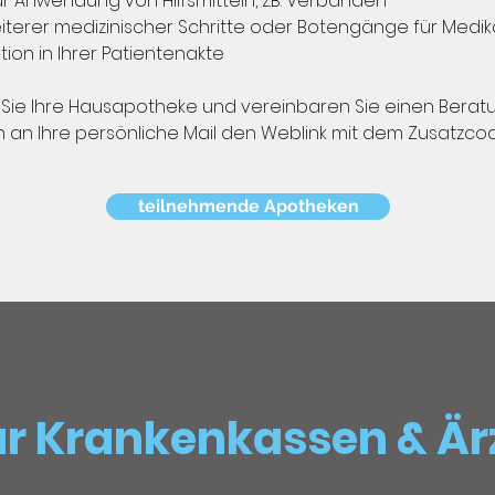
ur Anwendung von Hilfsmitteln, z.B. Verbänden
 weiterer medizinischer Schritte oder Botengänge für Med
n in Ihrer Patientenakte
 Sie Ihre Hausapotheke und vereinbaren Sie einen Berat
en an Ihre persönliche Mail den Weblink mit dem Zusatzco
teilnehmende Apotheken
für Krankenkassen & Är