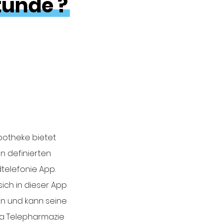
tunde ?
Apotheke bietet
n definierten
dtelefonie App.
sich in dieser App
n und kann seine
ia Telepharmazie