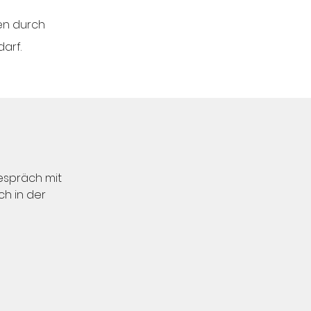
gen durch
arf.
Gespräch mit
ch in der