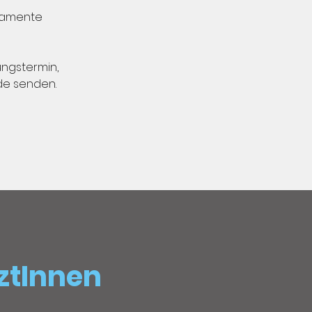
ikamente
ungstermin,
de senden.
ztInnen