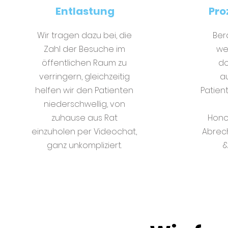
Entlastung
Pro
Wir tragen dazu bei, die
Ber
Zahl der Besuche im
we
öffentlichen Raum zu
do
verringern, gleichzeitig
a
helfen wir den Patienten
Patien
niederschwellig, von
zuhause aus Rat
Hono
einzuholen per Videochat,
Abrec
ganz unkompliziert.
&