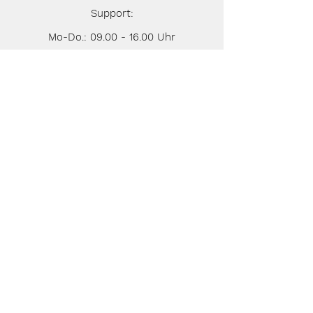
Support:
Mo-Do.:
09.00 - 16.00
Uhr
Fr.:
09.00 - 14.00
Uhr
+49 (0) 911 92 300 48 31
support@apomondo.de
Für weitere Informationen
oder Auskunft über unsere Leistungen
Kontaktieren Sie uns